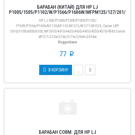
БАРАБАН (КИТАЙ) ДЛЯ HP LJ
P1005/1505/P1102/W/P1566/P1606W/MFPM125/127/201/225,
OEM-COLOR
HP LJ 005/P1006/P1008/P1009/P1102/
P1505/P1566/P1606/M1120/M1132/M1212/M1217/M1522, Canon LBP
3010/3100/6000/6100, MF3010/4410/4420/4430/4450/4550/4570/4580 Canon
MF211/212w/216n/217w/226dn/229dw
Подробнее
77
p
В КОРЗИНУ
БАРАБАН СОВМ. ДЛЯ HP LJ