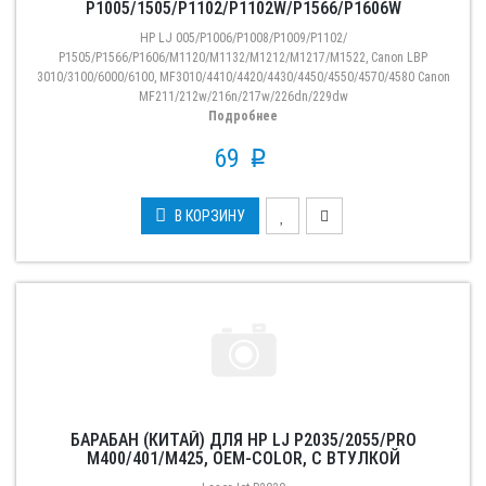
P1005/1505/P1102/P1102W/P1566/P1606W
HP LJ 005/P1006/P1008/P1009/P1102/
P1505/P1566/P1606/M1120/M1132/M1212/M1217/M1522, Canon LBP
3010/3100/6000/6100, MF3010/4410/4420/4430/4450/4550/4570/4580 Canon
MF211/212w/216n/217w/226dn/229dw
Подробнее
69
p
В КОРЗИНУ
БАРАБАН (КИТАЙ) ДЛЯ HP LJ P2035/2055/PRO
M400/401/M425, OEM-COLOR, С ВТУЛКОЙ