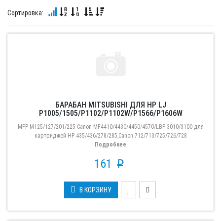
Сортировка:
БАРАБАН MITSUBISHI ДЛЯ HP LJ
P1005/1505/P1102/P1102W/P1566/P1606W
MFP M125/127/201/225 Canon MF4410/4430/4450/4570/LBP 3010/3100 для
картриджей HP 435/436/278/285,Canon 712/713/725/726/728
Подробнее
161
p
В КОРЗИНУ