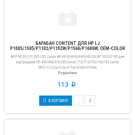
БАРАБАН CONTENT ДЛЯ HP LJ
P1005/1505/P1102/P1102W/P1566/P1606W, OEM-COLOR
MFP M125/127/201/225 Canon MF4410/4430/4450/4570/LBP 3010/3100 для
картриджей HP 435/436/278/285,Canon 712/713/725/726/728 Canon
MF211/212w/216n/217w/226dn/229dw
Подробнее
113
p
В КОРЗИНУ