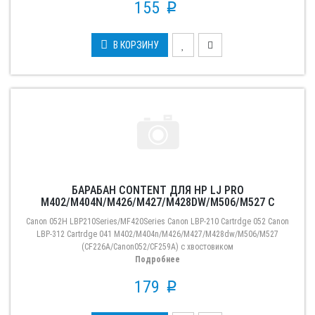
155
p
В КОРЗИНУ
БАРАБАН CONTENT ДЛЯ HP LJ PRO
M402/M404N/M426/M427/M428DW/M506/M527 С
ХВОСТОВИКОМ
Canon 052H LBP210Series/MF420Series Canon LBP-210 Cartrdge 052 Canon
LBP-312 Cartrdge 041 M402/M404n/M426/M427/M428dw/М506/М527
(CF226A/Canon052/CF259A) с хвостовиком
Подробнее
179
p