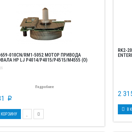
RK2-2
1659-010CN/RM1-5052 МОТОР ПРИВОДА
ENTERP
ВАЛА HP LJ P4014/P4015/P4515/M4555 (O)
65
Подробнее
2 3
81
p
В 
 КОРЗИНУ