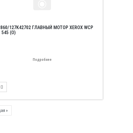
5860/127K42702 ГЛАВНЫЙ МОТОР XEROX WCP
 545 (O)
Подробнее
Next
ая »