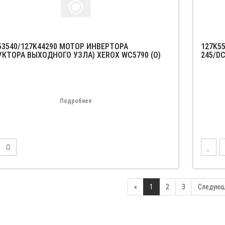
53540/127K44290 МОТОР ИНВЕРТОРА
127K5
УКТОРА ВЫХОДНОГО УЗЛА) XEROX WC5790 (O)
245/DC
Подробнее
Previous
«
1
2
3
Следующ