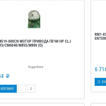
RM1-8
ENTERP
4519-000CN МОТОР ПРИВОДА ПЕЧИ HP CLJ
15/CM6040/M855/M880 (O)
Подробнее
6 7
84
p
В 
 КОРЗИНУ