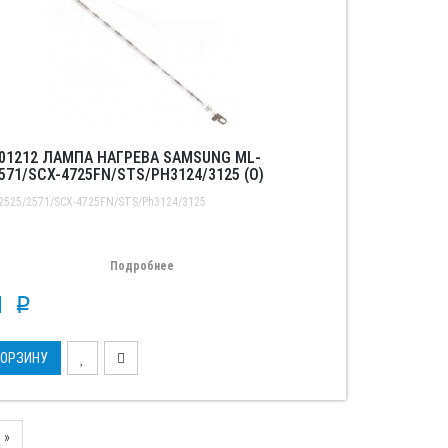
001212 ЛАМПА НАГРЕВА SAMSUNG ML-
571/SCX-4725FN/STS/PH3124/3125 (O)
2525/2571/SCX-4725FN/STS/Ph3124/3125
Подробнее
61
p
КОРЗИНУ
Next
 »