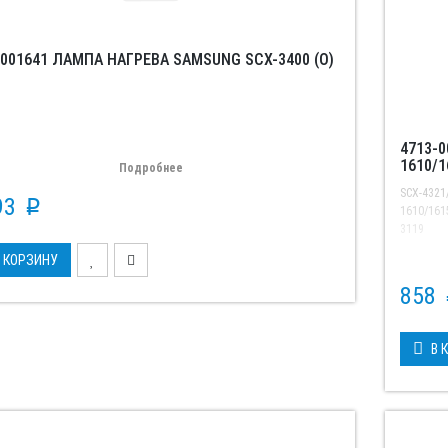
-001641 ЛАМПА НАГРЕВА SAMSUNG SCX-3400 (O)
4713-
1610/1
Подробнее
SCX-4321
93
p
1610/161
3119
 КОРЗИНУ
858
В 