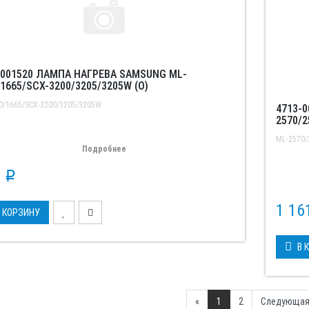
-001520 ЛАМПА НАГРЕВА SAMSUNG ML-
1665/SCX-3200/3205/3205W (O)
0/1665/SCX-3200/3205/3205W
4713-
2570/2
ML-2570/
Подробнее
7
p
1 1
 КОРЗИНУ
В 
Previous
«
1
2
Следующая