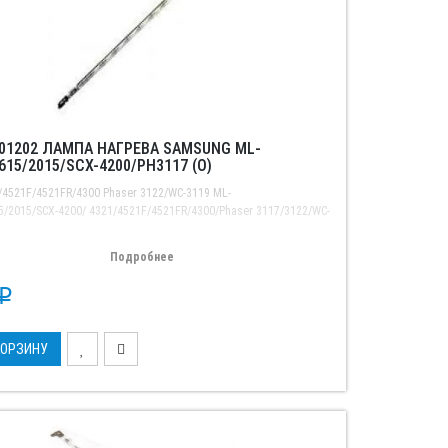
001202 ЛАМПА НАГРЕВА SAMSUNG ML-
615/2015/SCX-4200/PH3117 (О)
/4521F/4521FR/4300 Phaser 3122/WC-3119 ML-
5/2015/SCX-4200/ 4321/4521F/4521FR/4300/Phaser 3117/3122/WC-
Подробнее
p
КОРЗИНУ